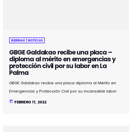
BERRIAK | NOTICIAS
GBGE Galdakao recibe una placa –
diploma al mérito en emergencias y
protección civil por su labor en La
Palma
GBGE Galdakao recibe una placa diploma al Mérito en
Emergencias y Protección Civil por su incansable labor
en la isla de La Palma. El evento, que contará con la
today
FEBRERO 11, 2022
presencia de tres integrantes de la asociación
galdakoztarra, tendrá lugar el próximo 12 de febrero a las
11:30, en la Academia Vasca de Policía y Emergencias.