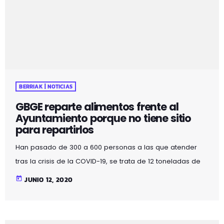
Asistirá el Vicelehendakari Primero y Consejero de
Seguridad, Josu Iñaki Erkoreka Gervasio. Ainhoa nos lo
[…]
BERRIAK | NOTICIAS
GBGE reparte alimentos frente al
Ayuntamiento porque no tiene sitio
para repartirlos
Han pasado de 300 a 600 personas a las que atender
tras la crisis de la COVID-19, se trata de 12 toneladas de
alimentos cada mes. GBGE Galdakao se queda sin
today
JUNIO 12, 2020
espacio para almacenar. Las familias a las que la
asociación atiende se han duplicado en estos tres
últimos meses haciendo imposible el almacenaje en el