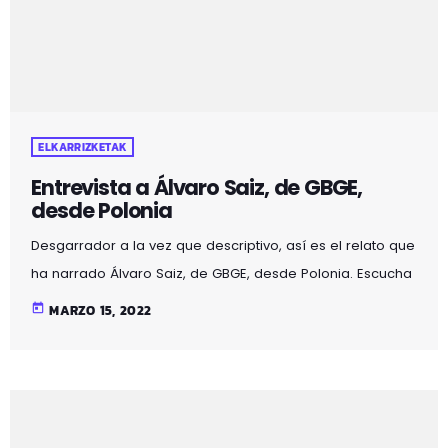
haga a través de entidades acreditadas, que todas las
personas que vengan estén […]
ELKARRIZKETAK
Entrevista a Álvaro Saiz, de GBGE,
desde Polonia
Desgarrador a la vez que descriptivo, así es el relato que
ha narrado Álvaro Saiz, de GBGE, desde Polonia. Escucha
el programa entero aquí mismo. El programa se llama
today
MARZO 15, 2022
"Sector 3" y se emite en directo todos los lunes de 8 a 9
de la noche en Mozoilo Irratia. Lo comandan Ainhoa
Crespo y Alvaro Saiz, coordinadores de GBGE. GBGE
Galdakaoko Boluntarioen Gizarte Elkartea envía hoy,
lunes 14 de marzo, […]