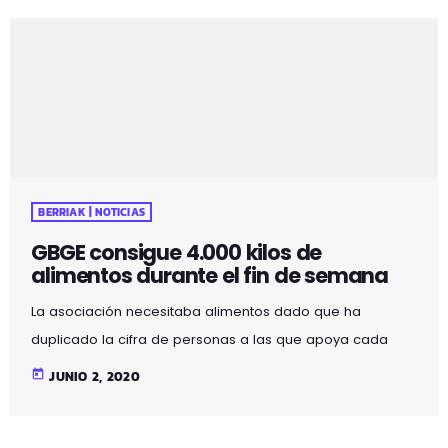
2 unidades por persona. El ayuntamiento decide distribuir
las mascarillas que proporciona Eudel a la ciudadanía a
raíz de la medida de utilizarlas de manera obligatoria en
espacios cerrados […]
BERRIAK | NOTICIAS
GBGE consigue 4.000 kilos de
alimentos durante el fin de semana
La asociación necesitaba alimentos dado que ha
duplicado la cifra de personas a las que apoya cada
mes a consecuencia de la crisis generada por el
today
JUNIO 2, 2020
coronavirus: de 300 a 600 personas solo en el municipio
de Galdakao. GBGE Galdakao recogió, durante el pasado