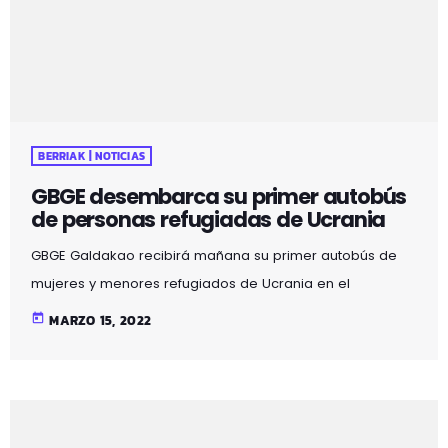
BERRIAK | NOTICIAS
GBGE desembarca su primer autobús
de personas refugiadas de Ucrania
GBGE Galdakao recibirá mañana su primer autobús de
mujeres y menores refugiados de Ucrania en el
aparcamiento del Parque Comercial Bilbondo en horario
today
MARZO 15, 2022
de 8:00 a 9:00 am. Allí estarán los familiares de dichas
personas quienes les acogerán en sus casas. La
asociación recalca que “es muy importante que el
acompañamiento de personas refugiadas en Polonia se