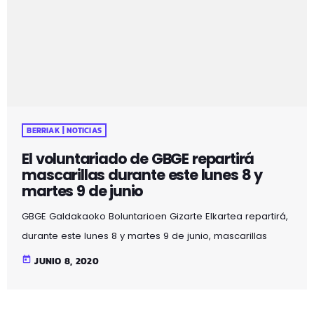
local que GBGE dispone en Zabalea, 24. Tras realizar
varias peticiones a los vecinos […]
BERRIAK | NOTICIAS
El voluntariado de GBGE repartirá
mascarillas durante este lunes 8 y
martes 9 de junio
GBGE Galdakaoko Boluntarioen Gizarte Elkartea repartirá,
durante este lunes 8 y martes 9 de junio, mascarillas
quirúrgicas en #Galdakao a petición del ayuntamiento
today
JUNIO 8, 2020
del municipio. Estas mascarillas se ofrecerán en las
paradas de autobuses y alrededores y se otorgarán,