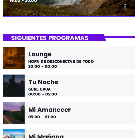
16:00 - 20:00
more_vert
close
Uda da!
SIGUIENTES PROGRAMAS
¡Toda la música!
Lounge
¡Toda la música!
HORA DE DESCONECTAR DE TODO
20:00 - 00:00
Tu Noche
GURE GAUA
00:00 - 05:00
Mi Amanecer
05:00 - 07:00
Mi Mañana