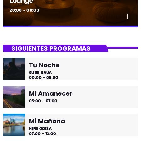
Lounge
20:00 - 00:00
more_vert
close
Lounge
SIGUIENTES PROGRAMAS
Hora de desconectar de todo
Tu Noche
Es hora de ir desconectando, y qué mejor que hacerlo
GURE GAUA
con sonidos que nos transportan, tal vez, a islas
00:00 - 05:00
paradisíacas. ¿Hace una infusión? ¿Un mojito?
Mi Amanecer
05:00 - 07:00
Mi Mañana
NIRE GOIZA
07:00 - 12:00