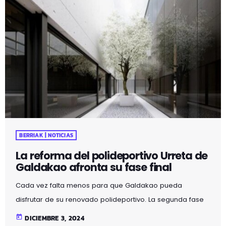
BERRIAK | NOTICIAS
La reforma del polideportivo Urreta de
Galdakao afronta su fase final
Cada vez falta menos para que Galdakao pueda
disfrutar de su renovado polideportivo. La segunda fase
de las obras de reforma y ampliación ha comenzado
today
DICIEMBRE 3, 2024