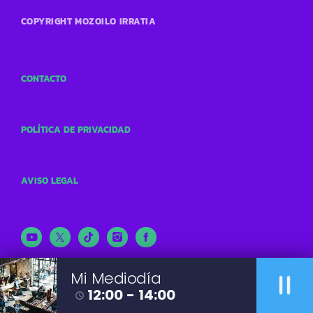
COPYRIGHT MOZOILO IRRATIA
CONTACTO
POLÍTICA DE PRIVACIDAD
AVISO LEGAL
pause
Mi Mediodía
12:00 - 14:00
access_time