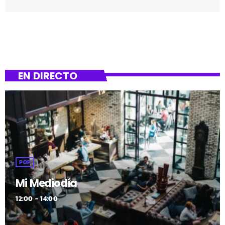
este lunes y se espera que finalice en un periodo de
entre 12 y 18 meses. Algunas de los servicios que oferta el
centro deportivo municipal se verán afectados mientras
duren los trabajos. Las obras en Urreta comenzaron el
pasado mes de julio. Las instalaciones […]
EN DIRECTO
POP
Mi Mediodía
12:00 - 14:00