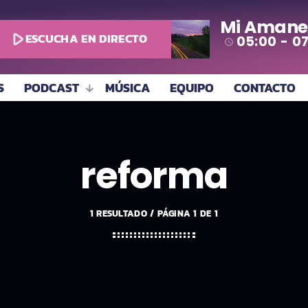
Mi Amane
play_arrow
ESCUCHA EN DIRECTO
05:00 - 0
access_time
S
PODCAST
MÚSICA
EQUIPO
CONTACTO
reforma
1 RESULTADO / PÁGINA 1 DE 1