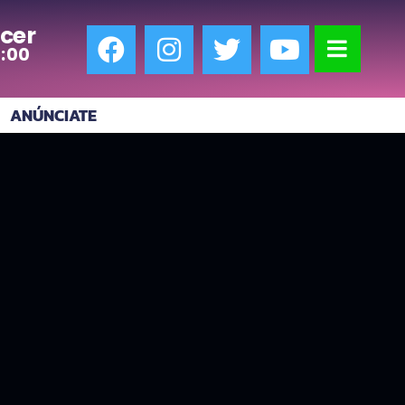
cer
7:00
ANÚNCIATE