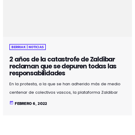
BERRIAK | NOTICIAS
2 años de la catastrofe de Zaldibar
reclaman que se depuren todas las
responsabilidades
En la protesta, a la que se han adherido más de medio
centenar de colectivos vascos, la plataforma Zaldibar
Argitu ha homenajeado junto al vertedero a los dos
today
FEBRERO 6, 2022
trabajadores fallecidos, Joaquín Beltrán y Alberto
Sololuze. Cientos de personas se han manifestado este
domingo en Ermua, con motivo del segundo aniversario
del derrumbe del vertedero de Zaldibar, para reclamar