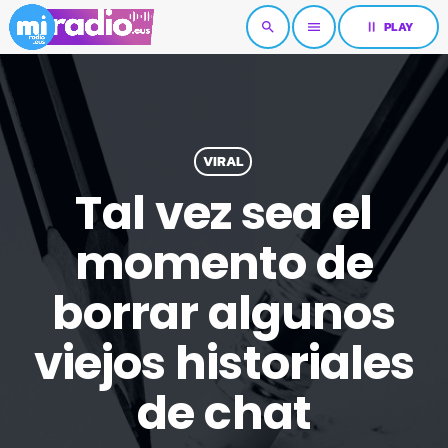
pause
PLAY
search
menu
VIRAL
Tal vez sea el
momento de
borrar algunos
viejos historiales
de chat