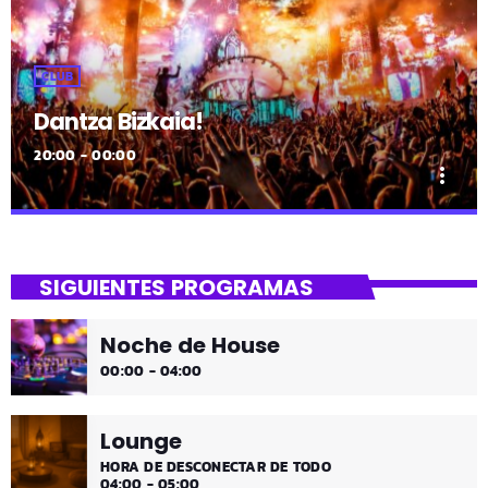
CLUB
Dantza Bizkaia!
20:00 - 00:00
more_vert
close
Dantza Bizkaia!
SIGUIENTES PROGRAMAS
Asteburuak zureak eta gureak dira! Dantza Bizkaia!
Noche de House
00:00 - 04:00
Lounge
HORA DE DESCONECTAR DE TODO
04:00 - 05:00