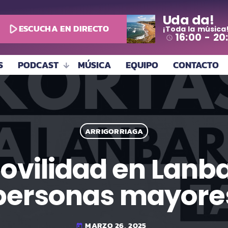
Uda da!
play_arrow
ESCUCHA EN DIRECTO
¡Toda la música
16:00 - 20
access_time
S
PODCAST
MÚSICA
EQUIPO
CONTACTO
ARRIGORRIAGA
movilidad en Lanb
personas mayore
MARZO 26, 2025
today