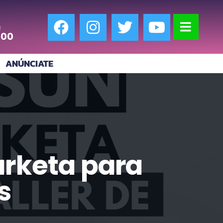
!
:00
ANÚNCIATE
arketa para
s