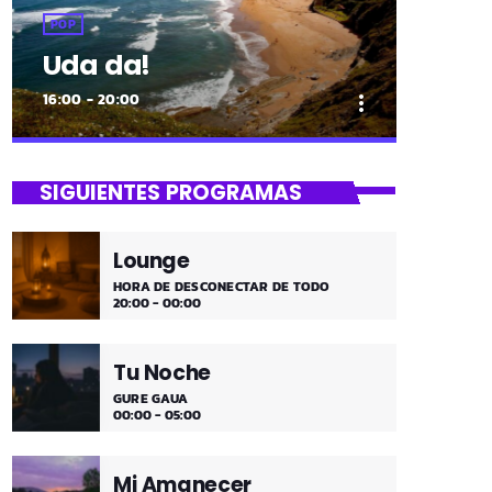
POP
Uda da!
16:00 - 20:00
more_vert
close
Uda da!
SIGUIENTES PROGRAMAS
¡Toda la música!
Lounge
¡Toda la música!
HORA DE DESCONECTAR DE TODO
20:00 - 00:00
Tu Noche
GURE GAUA
00:00 - 05:00
Mi Amanecer