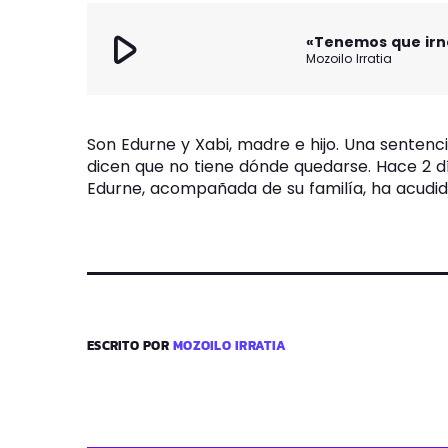
play_arrow
«Tenemos que irn
Mozoilo Irratia
Son Edurne y Xabi, madre e hijo. Una sentenc
dicen que no tiene dónde quedarse. Hace 2 dí
Edurne, acompañada de su familía, ha acudido 
ESCRITO POR
MOZOILO IRRATIA