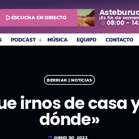
Asteburu
play_arrow
ESCUCHA EN DIRECTO
¡Es fin de seman
08:00 - 14
access_time
S
PODCAST
MÚSICA
EQUIPO
CONTACTO
BERRIAK | NOTICIAS
e irnos de casa 
dónde»
JUNIO 30, 2022
today