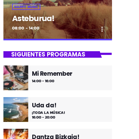
HAPPY MUSIC
Asteburua!
08:00 - 14:00
more_vert
close
Asteburua!
SIGUIENTES PROGRAMAS
¡Es fin de semana!
Mi Remember
¡Música y más música los fines de
14:00 - 16:00
semana!
Uda da!
¡TODA LA MÚSICA!
16:00 - 20:00
Dantza Bizkaia!