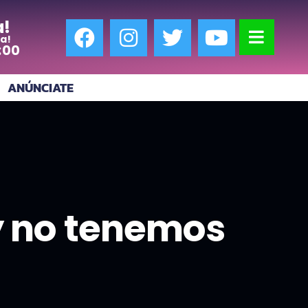
a!
a!
:00
ANÚNCIATE
y no tenemos