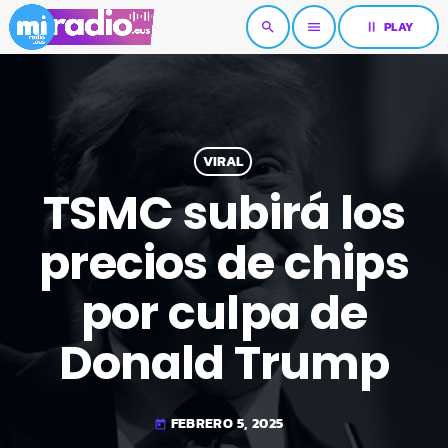
pause
PLAY
search
menu
VIRAL
TSMC subirá los
precios de chips
por culpa de
Donald Trump
FEBRERO 5, 2025
today