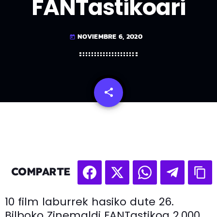
FANTastikoari
NOVIEMBRE 6, 2020
today
share
email
COMPARTE
10 film laburrek hasiko dute 26.
Bilboko Zinemaldi FANTastikoa 2.000