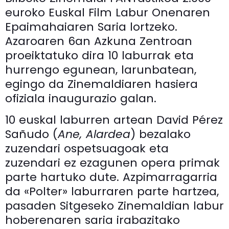
euroko Euskal Film Labur Onenaren
Epaimahaiaren Saria lortzeko.
Azaroaren 6an Azkuna Zentroan
proeiktatuko dira 10 laburrak eta
hurrengo egunean, larunbatean,
egingo da Zinemaldiaren hasiera
ofiziala inaugurazio galan.
10 euskal laburren artean David Pérez
Sañudo (
Ane, Alardea
) bezalako
zuzendari ospetsuagoak eta
zuzendari ez ezagunen opera primak
parte hartuko dute. Azpimarragarria
da «Polter» laburraren parte hartzea,
pasaden Sitgeseko Zinemaldian labur
hoberenaren saria irabazitako