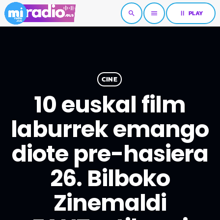
pause
PLAY
search
menu
CINE
10 euskal film
laburrek emango
diote pre-hasiera
26. Bilboko
Zinemaldi