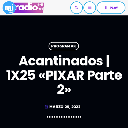
pause
PLAY
search
menu
PROGRAMAK
Acantinados |
1X25 «PIXAR Parte
2»
MARZO 29, 2022
today