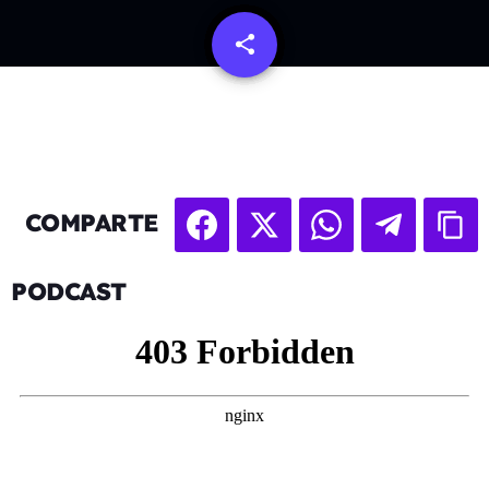
share
email
COMPARTE
PODCAST