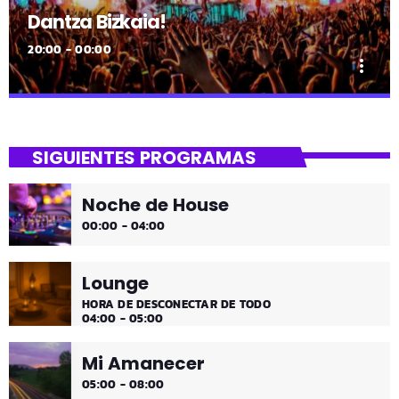
Dantza Bizkaia!
20:00 - 00:00
more_vert
close
Dantza Bizkaia!
SIGUIENTES PROGRAMAS
Asteburuak zureak eta gureak dira! Dantza Bizkaia!
Noche de House
00:00 - 04:00
Lounge
HORA DE DESCONECTAR DE TODO
04:00 - 05:00
Mi Amanecer
05:00 - 08:00