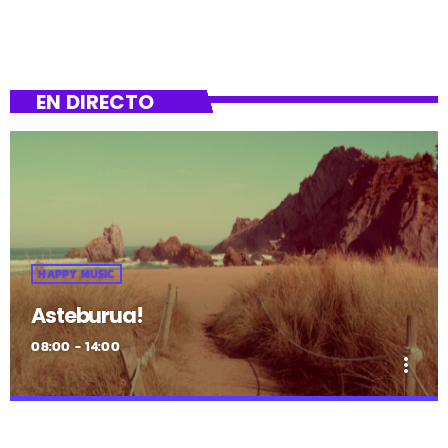
EN DIRECTO
HAPPY MUSIC
Asteburua!
08:00 - 14:00
more_vert
close
Asteburua!