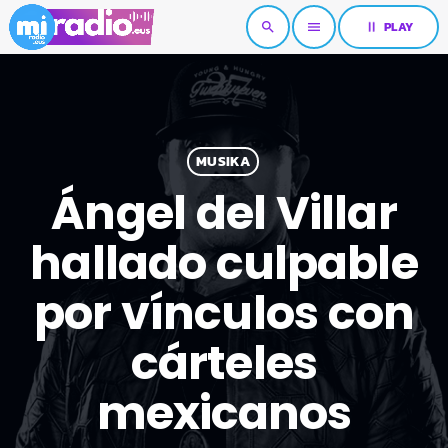
pause
PLAY
search
menu
MUSIKA
Ángel del Villar
hallado culpable
por vínculos con
cárteles
mexicanos