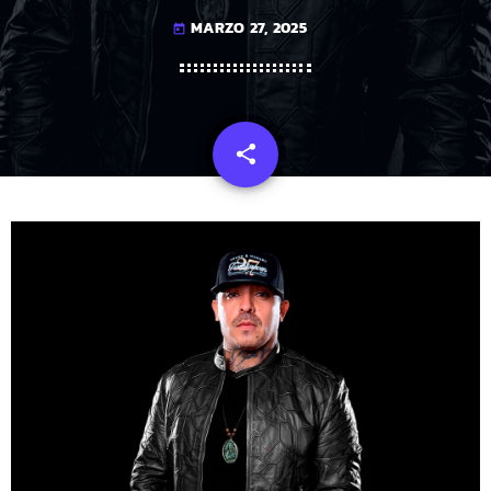
MARZO 27, 2025
today
share
email