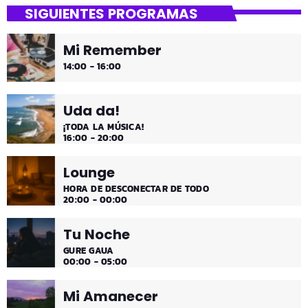
SIGUIENTES PROGRAMAS
¡Es fin de semana!
Mi Remember
¡Música y más música los fines de semana!
14:00 - 16:00
Uda da!
¡TODA LA MÚSICA!
16:00 - 20:00
Lounge
HORA DE DESCONECTAR DE TODO
20:00 - 00:00
Tu Noche
GURE GAUA
00:00 - 05:00
Mi Amanecer