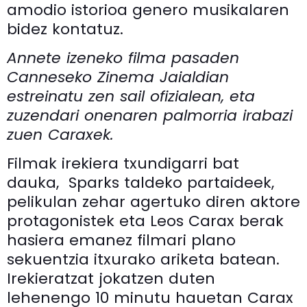
amodio istorioa genero musikalaren
bidez kontatuz.
Annete izeneko filma pasaden
Canneseko Zinema Jaialdian
estreinatu zen sail ofizialean, eta
zuzendari onenaren palmorria irabazi
zuen Caraxek.
Filmak irekiera txundigarri bat
dauka, Sparks taldeko partaideek,
pelikulan zehar agertuko diren aktore
protagonistek eta Leos Carax berak
hasiera emanez filmari plano
sekuentzia itxurako ariketa batean.
Irekieratzat jokatzen duten
lehenengo 10 minutu hauetan Carax