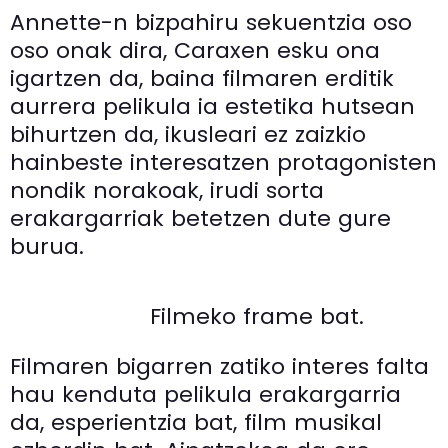
Annette-n bizpahiru sekuentzia oso
oso onak dira, Caraxen esku ona
igartzen da, baina filmaren erditik
aurrera pelikula ia estetika hutsean
bihurtzen da, ikusleari ez zaizkio
hainbeste interesatzen protagonisten
nondik norakoak, irudi sorta
erakargarriak betetzen dute gure
burua.
Filmeko frame bat.
Filmaren bigarren zatiko interes falta
hau kenduta pelikula erakargarria
da, esperientzia bat, film musikal