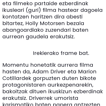
eta filmeko partaide ezberdinak
ikusleari (guri) filma hastear dagoela
kontatzen haritzen dira abesti
bitartez, Holly Motorsen bezala
abangoardiako zuzendari baten
aurrean gaudela erakutsiz.
Irekierako frame bat.
Momentu honetatik aurrera filma
hasten da, Adam Driver eta Marion
Cotillardek gorpuzten duten bikote
protagonistaren aurkezpenarekin,
bakoitzak dituen ikuskizun ezberdinak
erakutsiz. Driverrek umorista
karismatiko baten papera antzezten