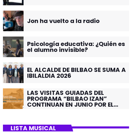
Jon ha vuelto a la radio
Psicología educativa: ¿Quién es
el alumno invisible?
EL ALCALDE DE BILBAO SE SUMA A
IBILALDIA 2026
LAS VISITAS GUIADAS DEL
PROGRAMA “BILBAO IZAN”
CONTINUAN EN JUNIO POR EL
BARRIO DE SANTUTXU
LISTA MUSICAL