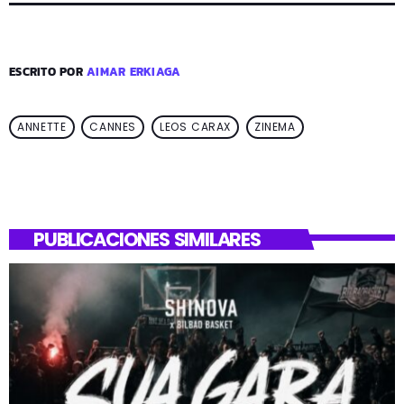
ESCRITO POR
AIMAR ERKIAGA
ANNETTE
CANNES
LEOS CARAX
ZINEMA
PUBLICACIONES SIMILARES