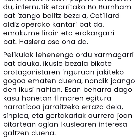
du, infernutik etorritako Bo Burnham
bat izango balitz bezala, Cotillard
aldiz operako kantari bat da,
emakume lirain eta erakargarri
bat. Hasiera oso ona da.
Pelikulak lehenengo ordu xarmagarri
bat dauka, ikusle bezala bikote
protagonistaren inguruan jakiteko
gogoa ematen duena, nondik joango
den ikusi nahian. Esan beharra dago
kasu honetan filmaren egitura
narratiboa jarraitzeko erraza dela,
sinplea, eta gertakariak aurrera joan
bitartean agian ikuslearen interesa
galtzen duena.