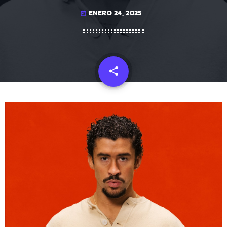
ENERO 24, 2025
today
share
email