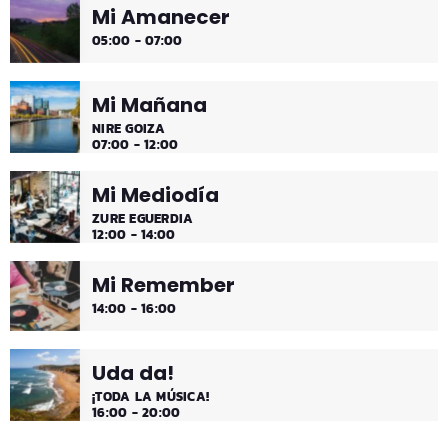
Mi Amanecer
Desconecta y disfruta cada madrugada de la música
05:00 - 07:00
más tranquila.
Mi Mañana
NIRE GOIZA
07:00 - 12:00
Mi Mediodía
ZURE EGUERDIA
12:00 - 14:00
Mi Remember
14:00 - 16:00
Uda da!
¡TODA LA MÚSICA!
16:00 - 20:00