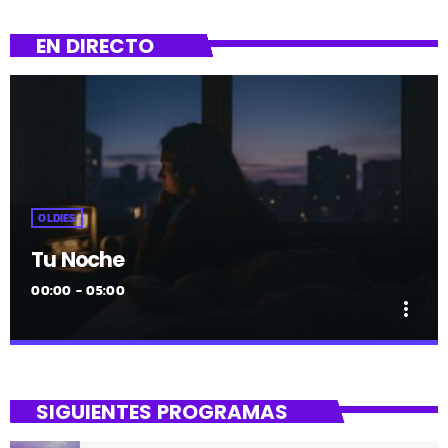
EN DIRECTO
OLDIES
Tu Noche
00:00 - 05:00
more_vert
close
Tu Noche
SIGUIENTES PROGRAMAS
gure gaua