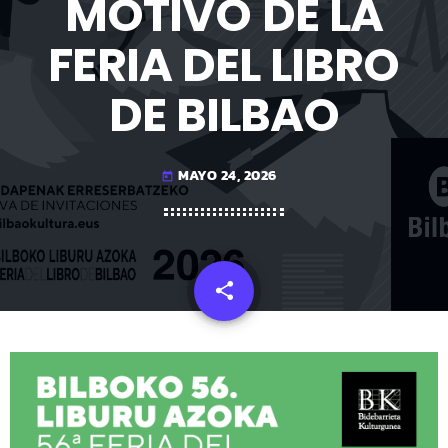
MOTIVO DE LA
FERIA DEL LIBRO
DE BILBAO
MAYO 24, 2026
today
share
email