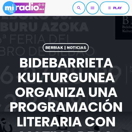
pause
PLAY
search
menu
BERRIAK | NOTICIAS
BIDEBARRIETA
KULTURGUNEA
ORGANIZA UNA
PROGRAMACIÓN
LITERARIA CON