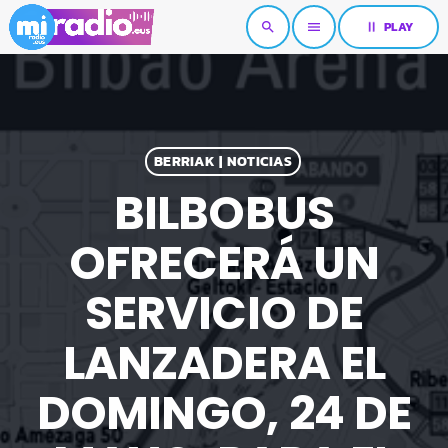
pause
PLAY
search
menu
BERRIAK | NOTICIAS
BILBOBUS
OFRECERÁ UN
SERVICIO DE
LANZADERA EL
DOMINGO, 24 DE