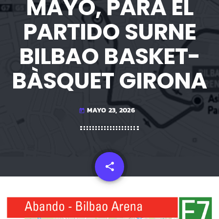
MAYO, PARA EL
PARTIDO SURNE
BILBAO BASKET-
BÀSQUET GIRONA
MAYO 23, 2026
today
share
email