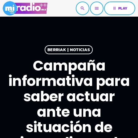
pause
PLAY
search
menu
BERRIAK | NOTICIAS
Campaña
informativa para
saber actuar
ante una
situación de