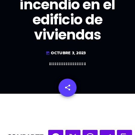
incendio en el
edificio de
viviendas
OCTUBRE 3, 2023
today
share
email