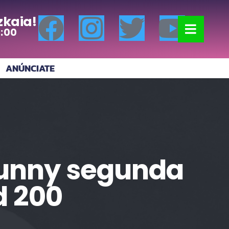
zkaia!
0:00
ANÚNCIATE
 Bunny segunda
d 200