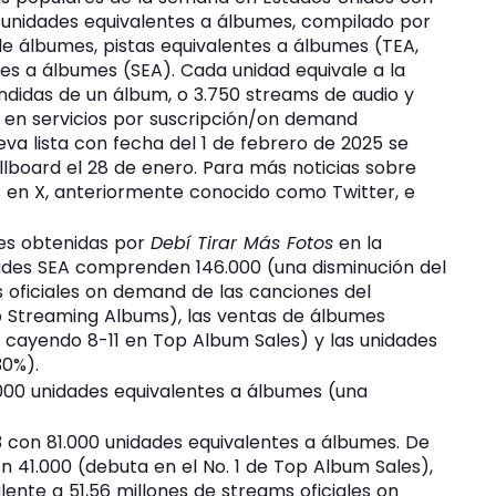
unidades equivalentes a álbumes, compilado por
e álbumes, pistas equivalentes a álbumes (TEA,
tes a álbumes (SEA). Cada unidad equivale a la
endidas de un álbum, o 3.750 streams de audio y
ms en servicios por suscripción/on demand
a lista con fecha del 1 de febrero de 2025 se
illboard el 28 de enero. Para más noticias sobre
s en X, anteriormente conocido como Twitter, e
mes obtenidas por
Debí Tirar Más Fotos
en la
dades SEA comprenden 146.000 (una disminución del
s oficiales on demand de las canciones del
p Streaming Albums), las ventas de álbumes
 cayendo 8-11 en Top Album Sales) y las unidades
30%).
.000 unidades equivalentes a álbumes (una
3 con 81.000 unidades equivalentes a álbumes. De
41.000 (debuta en el No. 1 de Top Album Sales),
nte a 51,56 millones de streams oficiales on