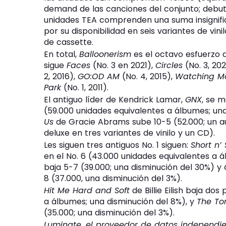
demand de las canciones del conjunto; debut
unidades TEA comprenden una suma insignific
por su disponibilidad en seis variantes de vin
de cassette.
En total,
Balloonerism
es el octavo esfuerzo de
sigue
Faces
(No. 3 en 2021),
Circles
(No. 3, 20
2, 2016),
GO:OD AM
(No. 4, 2015),
Watching Mo
Park
(No. 1, 2011).
El antiguo líder de Kendrick Lamar,
GNX
, se m
(59.000 unidades equivalentes a álbumes; un
Us
de Gracie Abrams sube 10-5 (52.000; un a
deluxe en tres variantes de vinilo y un CD).
Les siguen tres antiguos No. 1 siguen:
Short n’
en el No. 6 (43.000 unidades equivalentes a 
baja 5-7 (39.000; una disminución del 30%) y
8 (37.000, una disminución del 3%).
Hit Me Hard and Soft
de Billie Eilish baja dos
a álbumes; una disminución del 8%), y
The To
(35.000; una disminución del 3%).
Luminate, el proveedor de datos independie