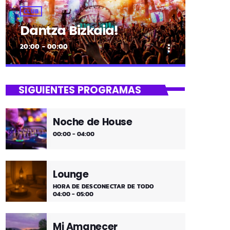
CLUB
Dantza Bizkaia!
20:00 - 00:00
more_vert
close
Dantza Bizkaia!
SIGUIENTES PROGRAMAS
Asteburuak zureak eta gureak dira!
Dantza Bizkaia!
Noche de House
00:00 - 04:00
Lounge
HORA DE DESCONECTAR DE TODO
04:00 - 05:00
Mi Amanecer