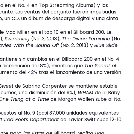
a en el No. 4 en Top Streaming Albums) y las
ante. Las ventas del conjunto fueron impulsadas
ilo, un CD, un álbum de descarga digital y una cinta
 Mac Miller en el top 10 en el Billboard 200. Le
2),
Swimming
(No. 3, 2018),
The Divine Feminine
(No.
vies With the Sound Off
(No. 2, 2013) y
Blue Slide
antiene sin cambios en el Billboard 200 en el No. 4
a disminución del 8%), mientras que
The Secret of
umento del 42% tras el lanzamiento de una versión
 Sweet
de Sabrina Carpenter se mantiene estable
álbumes; una disminución del 9%),
WHAM
de Lil Baby
One Thing at a Time
de Morgan Wallen sube al No.
 puestos al No. 9 (casi 37.000 unidades equivalentes
rtured Poets Department
de Taylor Swift sube 12-10
nte para las listas de
Billboard
, realiza una