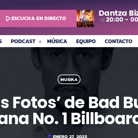
Dantza Bi
play_arrow
ESCUCHA EN DIRECTO
20:00 - 0
access_time
S
PODCAST
MÚSICA
EQUIPO
CONTACTO
MUSIKA
ás Fotos’ de Bad
na No. 1 Billboar
ENERO 27, 2025
today