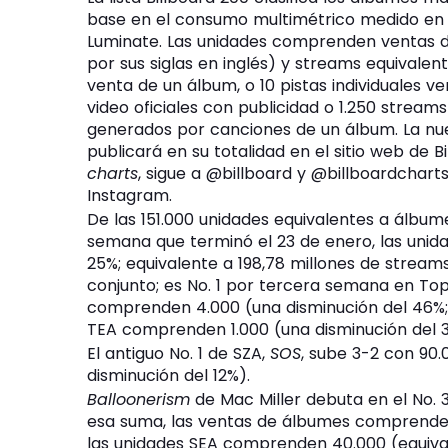
base en el consumo multimétrico medido en 
Luminate. Las unidades comprenden ventas d
por sus siglas en inglés) y streams equivalen
venta de un álbum, o 10 pistas individuales v
video oficiales con publicidad o 1.250 strea
generados por canciones de un álbum. La nuev
publicará en su totalidad en el sitio web de B
charts
, sigue a @billboard y @billboardchart
Instagram.
De las 151.000 unidades equivalentes a álbu
semana que terminó el 23 de enero, las uni
25%; equivalente a 198,78 millones de stream
conjunto; es No. 1 por tercera semana en To
comprenden 4.000 (una disminución del 46%;
TEA comprenden 1.000 (una disminución del 
El antiguo No. 1 de SZA,
SOS
, sube 3-2 con 90
disminución del 12%).
Balloonerism
de Mac Miller debuta en el No. 
esa suma, las ventas de álbumes comprenden 
las unidades SEA comprenden 40.000 (equivale