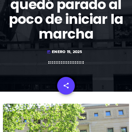
quedó parado al
poco de iniciar la
marcha
ENERO 15, 2025
today
share
email