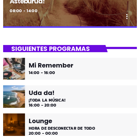
Asteburua!
08:00 - 14:00
more_vert
close
Asteburua!
SIGUIENTES PROGRAMAS
¡Es fin de semana!
Mi Remember
¡Música y más música los fines de semana!
14:00 - 16:00
Uda da!
¡TODA LA MÚSICA!
16:00 - 20:00
Lounge
HORA DE DESCONECTAR DE TODO
20:00 - 00:00