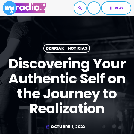
pause
PLAY
search
menu
BERRIAK | NOTICIAS
Discovering Your
Authentic Self on
the Journey to
Realization
OCTUBRE 1, 2022
today