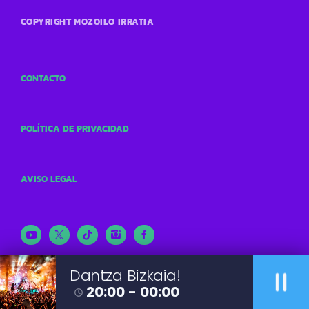
COPYRIGHT MOZOILO IRRATIA
CONTACTO
POLÍTICA DE PRIVACIDAD
AVISO LEGAL
pause
Dantza Bizkaia!
20:00 - 00:00
access_time