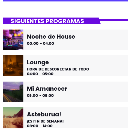
close
Dantza Bizkaia!
SIGUIENTES PROGRAMAS
Asteburuak zureak eta gureak dira! Dantza Bizkaia!
Noche de House
00:00 - 04:00
Lounge
HORA DE DESCONECTAR DE TODO
04:00 - 05:00
Mi Amanecer
05:00 - 08:00
Asteburua!
¡ES FIN DE SEMANA!
08:00 - 14:00