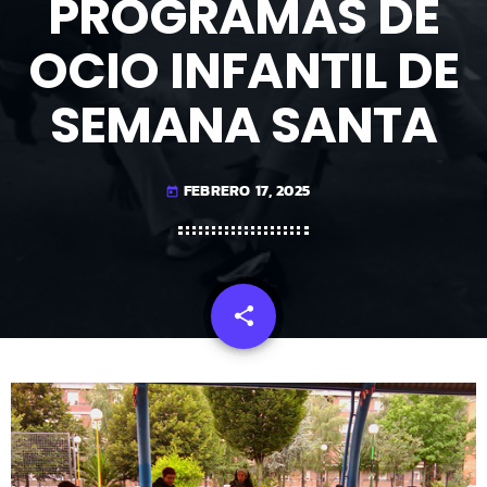
PROGRAMAS DE
OCIO INFANTIL DE
SEMANA SANTA
FEBRERO 17, 2025
today
share
email