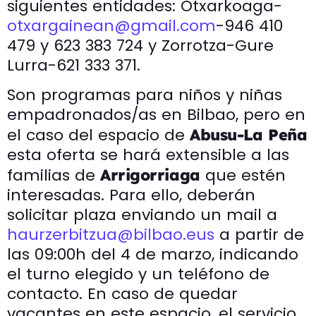
siguientes entidades: Otxarkoaga-
otxargainean@gmail.com
-946 410
479 y 623 383 724 y Zorrotza-Gure
Lurra-621 333 371.
Son programas para niños y niñas
empadronados/as en Bilbao, pero en
el caso del espacio de
Abusu-La Peña
esta oferta se hará extensible a las
familias de
que estén
Arrigorriaga
interesadas. Para ello, deberán
solicitar plaza enviando un mail a
haurzerbitzua@bilbao.eus
a partir de
las 09:00h del 4 de marzo, indicando
el turno elegido y un teléfono de
contacto. En caso de quedar
vacantes en este espacio, el servicio