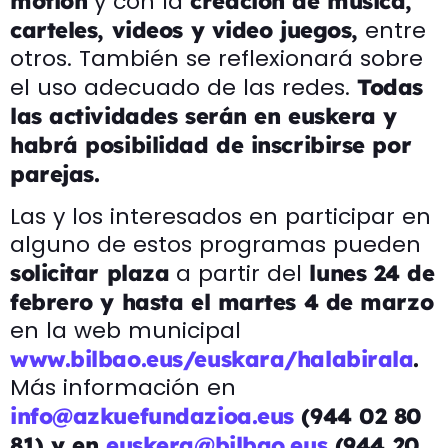
y con la
motion
creación de música,
entre
carteles, videos y video juegos,
otros. También se reflexionará sobre
el uso adecuado de las redes.
Todas
las actividades serán en euskera y
habrá posibilidad de inscribirse por
parejas.
Las y los interesados en participar en
alguno de estos programas pueden
a partir del
solicitar plaza
lunes 24 de
febrero y hasta el martes 4 de marzo
en la web municipal
www.bilbao.eus/euskara/halabirala
.
Más información en
info@azkuefundazioa.eus
(944 02 80
81) y en
euskera@bilbao.eus
(944 20