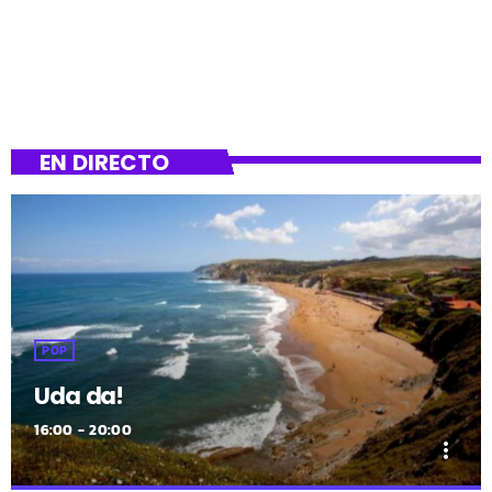
EN DIRECTO
POP
Uda da!
16:00 - 20:00
more_vert