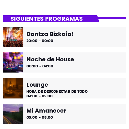
close
Uda da!
SIGUIENTES PROGRAMAS
¡Toda la música!
Dantza Bizkaia!
¡Toda la música!
20:00 - 00:00
Noche de House
00:00 - 04:00
Lounge
HORA DE DESCONECTAR DE TODO
04:00 - 05:00
Mi Amanecer
05:00 - 08:00