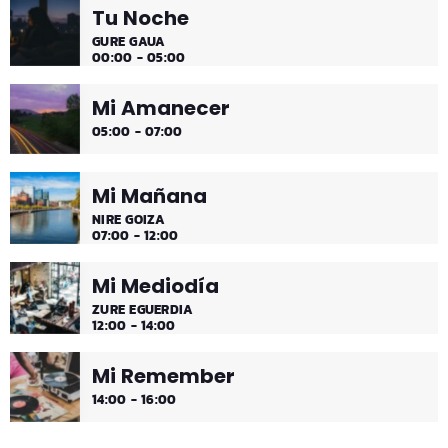
Tu Noche
Es hora de ir desconectando, y qué mejor que hacerlo
GURE GAUA
con sonidos que nos transportan, tal vez, a islas
00:00 - 05:00
paradisíacas. ¿Hace una infusión? ¿Un mojito?
Mi Amanecer
05:00 - 07:00
Mi Mañana
NIRE GOIZA
07:00 - 12:00
Mi Mediodía
ZURE EGUERDIA
12:00 - 14:00
Mi Remember
14:00 - 16:00