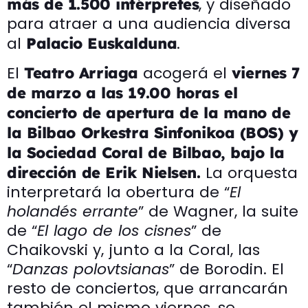
, y diseñado
más de 1.500 intérpretes
para atraer a una audiencia diversa
al
.
Palacio Euskalduna
El
acogerá el
Teatro Arriaga
viernes 7
de marzo a las 19.00 horas el
concierto de apertura de la mano de
la Bilbao Orkestra Sinfonikoa (BOS) y
la Sociedad Coral de Bilbao, bajo la
La orquesta
dirección de Erik Nielsen.
interpretará la obertura de “
El
holandés errante
” de Wagner, la suite
de “
El lago de los cisnes
” de
Chaikovski y, junto a la Coral, las
“
Danzas polovtsianas
” de Borodin. El
resto de conciertos, que arrancarán
también el mismo viernes, se