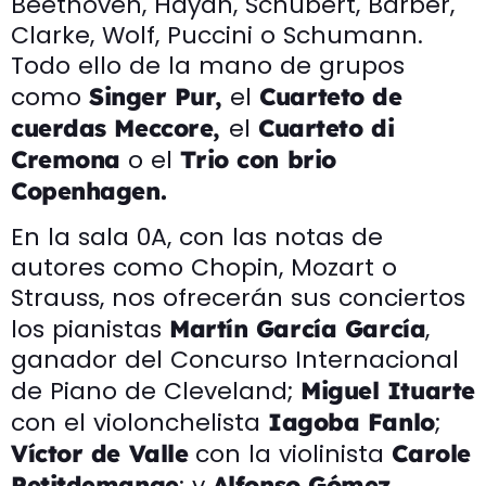
Beethoven, Haydn, Schubert, Barber,
Clarke, Wolf, Puccini o Schumann.
Todo ello de la mano de grupos
como
el
Singer Pur,
Cuarteto de
el
cuerdas Meccore,
Cuarteto di
o el
Cremona
Trio con brio
Copenhagen.
En la sala 0A, con las notas de
autores como Chopin, Mozart o
Strauss, nos ofrecerán sus conciertos
los pianistas
,
Martín García García
ganador del Concurso Internacional
de Piano de Cleveland;
Miguel Ituarte
con el violonchelista
;
Iagoba Fanlo
con la violinista
Víctor de Valle
Carole
; y
Petitdemange
Alfonso Gómez.