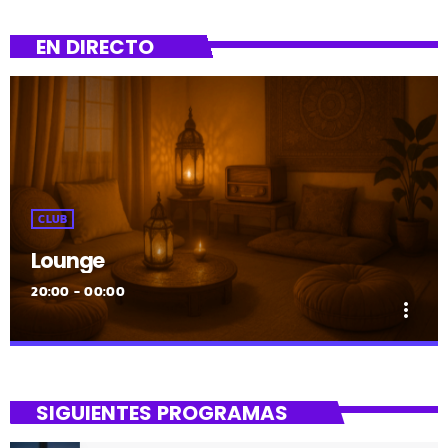
EN DIRECTO
CLUB
Lounge
20:00 - 00:00
more_vert
close
Lounge
SIGUIENTES PROGRAMAS
Hora de desconectar de todo