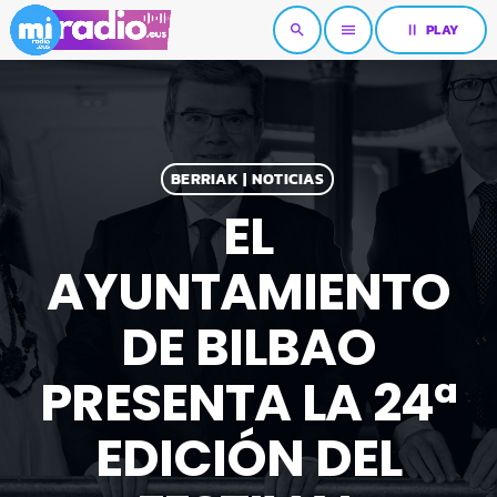
pause
PLAY
search
menu
BERRIAK | NOTICIAS
EL
AYUNTAMIENTO
DE BILBAO
PRESENTA LA 24ª
EDICIÓN DEL