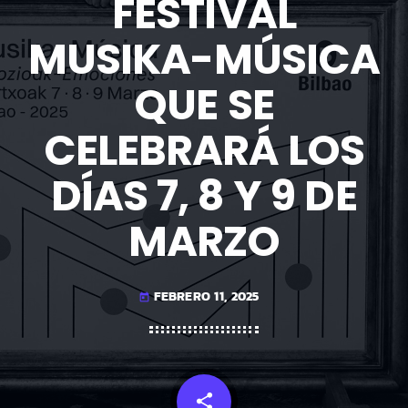
FESTIVAL
MUSIKA-MÚSICA
QUE SE
CELEBRARÁ LOS
DÍAS 7, 8 Y 9 DE
MARZO
FEBRERO 11, 2025
today
share
email