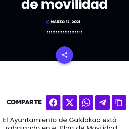
de movilidad
MARZO 12, 2021
today
share
email
COMPARTE
El Ayuntamiento de Galdakao está
trabajando en el Plan de Movilidad