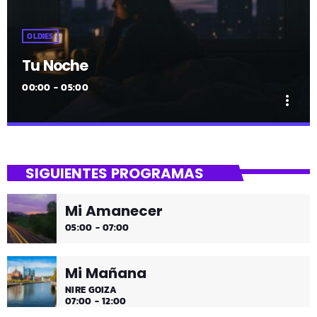
OLDIES
Tu Noche
00:00 - 05:00
more_vert
close
Tu Noche
SIGUIENTES PROGRAMAS
gure gaua
Mi Amanecer
Desconecta y disfruta cada madrugada de la música
05:00 - 07:00
más tranquila.
Mi Mañana
NIRE GOIZA
07:00 - 12:00