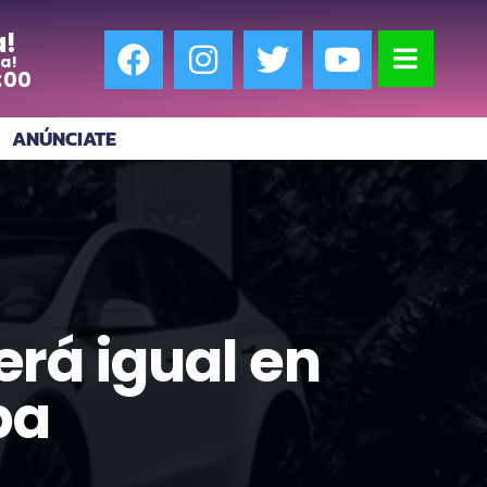
a!
a!
:00
ANÚNCIATE
erá igual en
pa