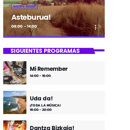
HAPPY MUSIC
Asteburua!
08:00 - 14:00
more_vert
close
Asteburua!
SIGUIENTES PROGRAMAS
¡Es fin de semana!
Mi Remember
¡Música y más música los fines de
14:00 - 16:00
semana!
Uda da!
¡TODA LA MÚSICA!
16:00 - 20:00
Dantza Bizkaia!