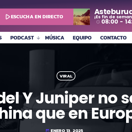
Asteburu
play_arrow
ESCUCHA EN DIRECTO
¡Es fin de seman
08:00 - 14
access_time
S
PODCAST
MÚSICA
EQUIPO
CONTACTO
VIRAL
del Y Juniper no s
hina que en Euro
ENERO 13, 2025
today