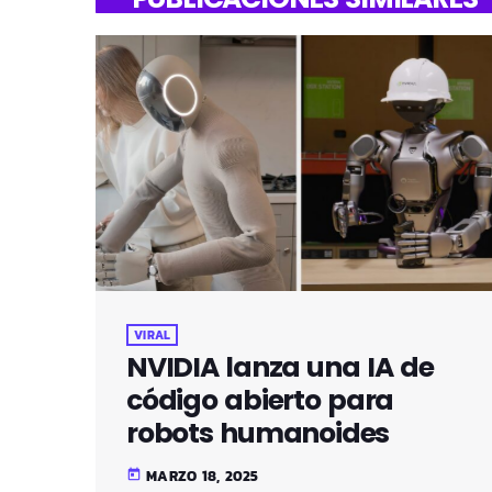
VIRAL
NVIDIA lanza una IA de
código abierto para
robots humanoides
MARZO 18, 2025
today