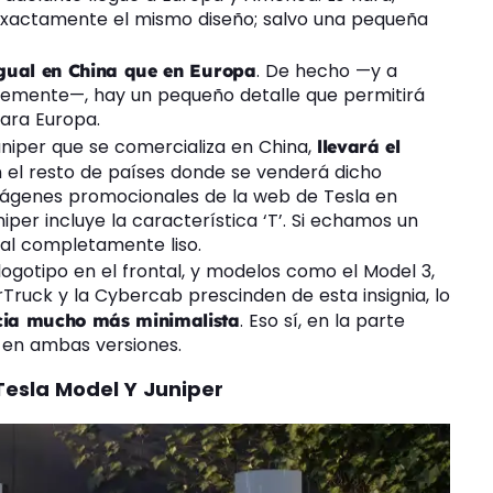
exactamente el mismo diseño; salvo una pequeña
. De hecho —y a
igual en China que en Europa
ntemente—, hay un pequeño detalle que permitirá
para Europa.
uniper que se comercializa en China,
llevará el
n el resto de países donde se venderá dicho
s imágenes promocionales de la web de Tesla en
per incluye la característica ‘T’. Si echamos un
tal completamente liso.
l logotipo en el frontal, y modelos como el Model 3,
Truck y la Cybercab prescinden de esta insignia, lo
. Eso sí, en la parte
ncia mucho más minimalista
a en ambas versiones.
Tesla Model Y Juniper