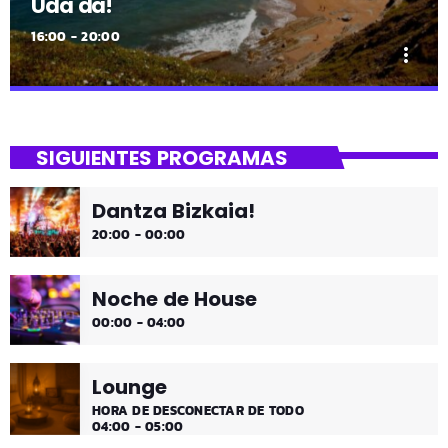
Uda da!
16:00 - 20:00
more_vert
close
Uda da!
SIGUIENTES PROGRAMAS
¡Toda la música!
Dantza Bizkaia!
¡Toda la música!
20:00 - 00:00
Noche de House
00:00 - 04:00
Lounge
HORA DE DESCONECTAR DE TODO
04:00 - 05:00