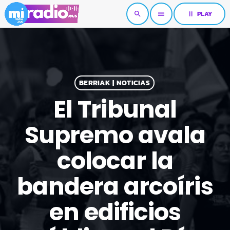
pause
PLAY
search
menu
BERRIAK | NOTICIAS
El Tribunal
Supremo avala
colocar la
bandera arcoíris
en edificios