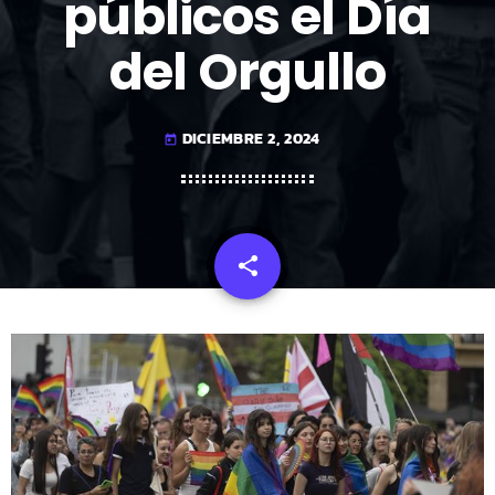
públicos el Día
del Orgullo
DICIEMBRE 2, 2024
today
share
email