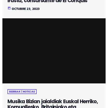
Irusta, consursante de El Conquis
today
OCTUBRE 23, 2023
BERRIAK | NOTICIAS
Musika Bizian jaialdiak Euskal Herriko,
Kornuallesko, Britainiako eta