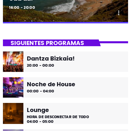
16:00 - 20:00
more_vert
close
Uda da!
SIGUIENTES PROGRAMAS
¡Toda la música!
Dantza Bizkaia!
¡Toda la música!
20:00 - 00:00
Noche de House
00:00 - 04:00
Lounge
HORA DE DESCONECTAR DE TODO
04:00 - 05:00