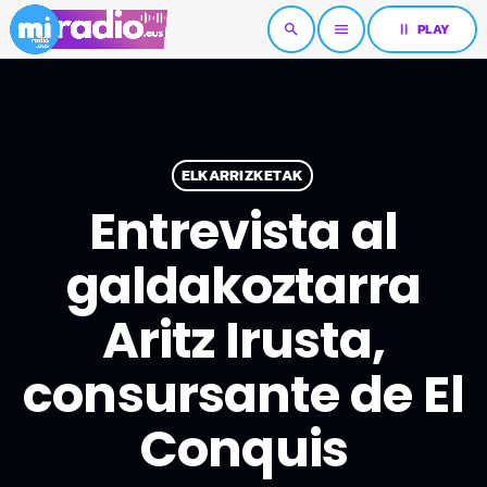
pause
PLAY
search
menu
ELKARRIZKETAK
Entrevista al
galdakoztarra
Aritz Irusta,
consursante de El
Conquis