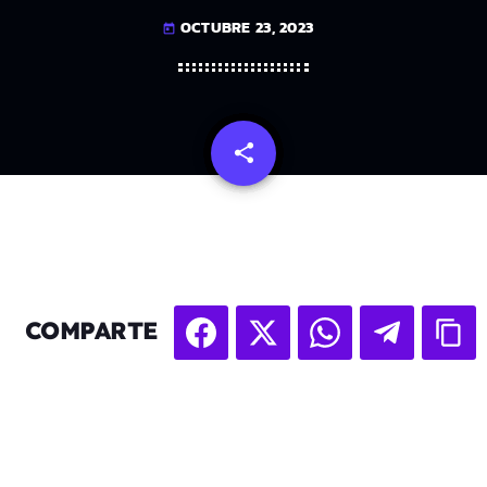
OCTUBRE 23, 2023
today
share
email
COMPARTE