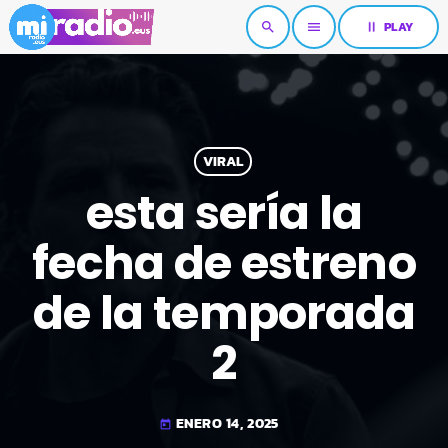
pause
PLAY
search
menu
VIRAL
esta sería la
fecha de estreno
de la temporada
2
ENERO 14, 2025
today