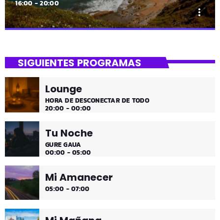
16:00 - 20:00
more_vert
close
Uda da!
SIGUIENTES PROGRAMAS
¡Toda la música!
Lounge
¡Toda la música!
HORA DE DESCONECTAR DE TODO
20:00 - 00:00
Tu Noche
GURE GAUA
00:00 - 05:00
Mi Amanecer
05:00 - 07:00