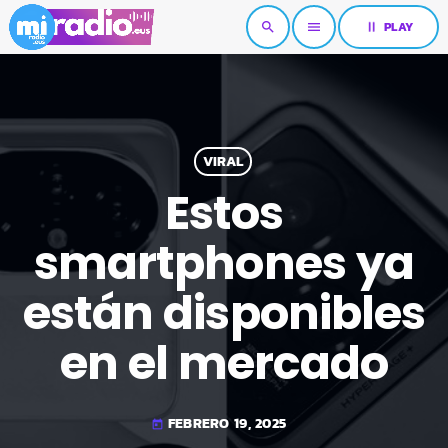
pause
PLAY
search
menu
VIRAL
Estos
smartphones ya
están disponibles
en el mercado
FEBRERO 19, 2025
today