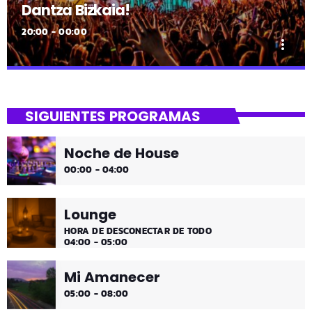
Dantza Bizkaia!
20:00 - 00:00
more_vert
close
Dantza Bizkaia!
SIGUIENTES PROGRAMAS
Asteburuak zureak eta gureak dira! Dantza Bizkaia!
Noche de House
00:00 - 04:00
Lounge
HORA DE DESCONECTAR DE TODO
04:00 - 05:00
Mi Amanecer
05:00 - 08:00