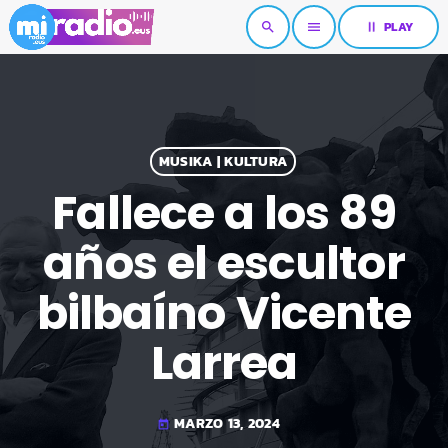
pause
PLAY
search
menu
MUSIKA | KULTURA
Fallece a los 89
años el escultor
bilbaíno Vicente
Larrea
MARZO 13, 2024
today