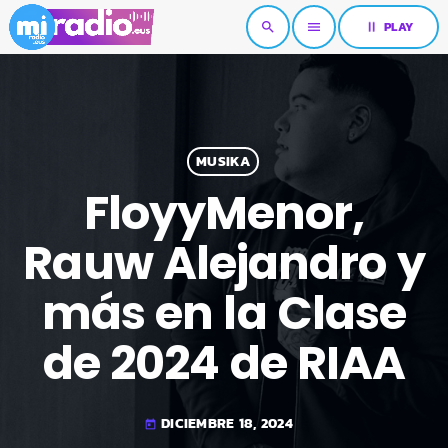
pause
PLAY
search
menu
MUSIKA
FloyyMenor,
Rauw Alejandro y
más en la Clase
de 2024 de RIAA
DICIEMBRE 18, 2024
today