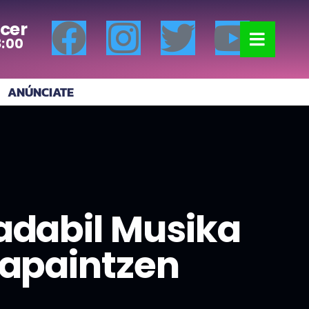
cer
8:00
ANÚNCIATE
adabil Musika
 apaintzen