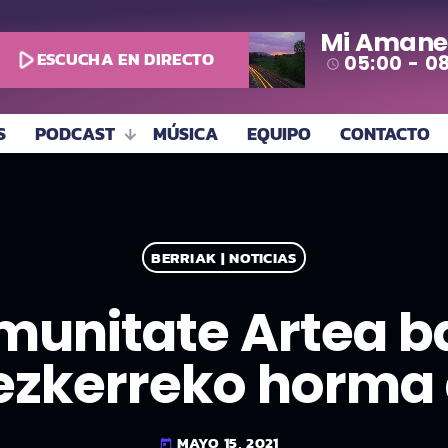
Mi Amane
play_arrow
ESCUCHA EN DIRECTO
05:00 - 0
access_time
S
PODCAST
MÚSICA
EQUIPO
CONTACTO
BERRIAK | NOTICIAS
unitate Artea b
ezkerreko horma
MAYO 15, 2021
today