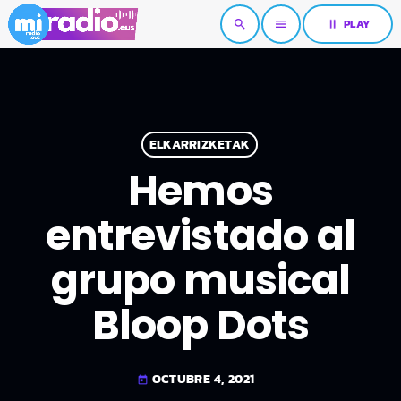
pause
PLAY
search
menu
ELKARRIZKETAK
Hemos
entrevistado al
grupo musical
Bloop Dots
OCTUBRE 4, 2021
today