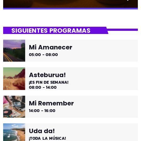
close
Lounge
SIGUIENTES PROGRAMAS
Hora de desconectar de todo
Mi Amanecer
Es hora de ir desconectando, y qué mejor que hacerlo
05:00 - 08:00
con sonidos que nos transportan, tal vez, a islas
paradisíacas. ¿Hace una infusión? ¿Un mojito?
Asteburua!
¡ES FIN DE SEMANA!
08:00 - 14:00
Mi Remember
14:00 - 16:00
Uda da!
¡TODA LA MÚSICA!