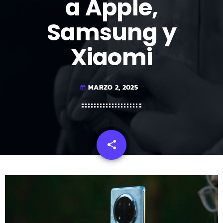
a Apple,
Samsung y
Xiaomi
MARZO 2, 2025
today
share
email