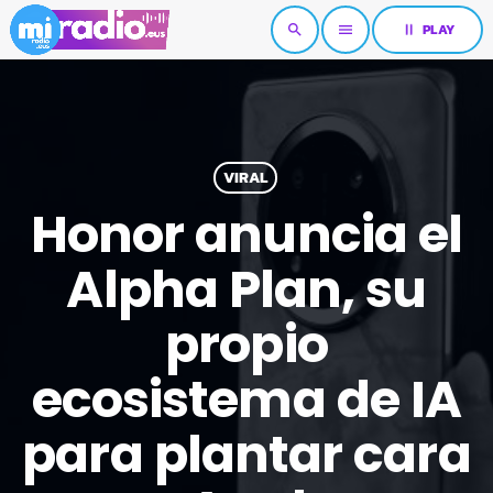
pause
PLAY
search
menu
VIRAL
Honor anuncia el
Alpha Plan, su
propio
ecosistema de IA
para plantar cara