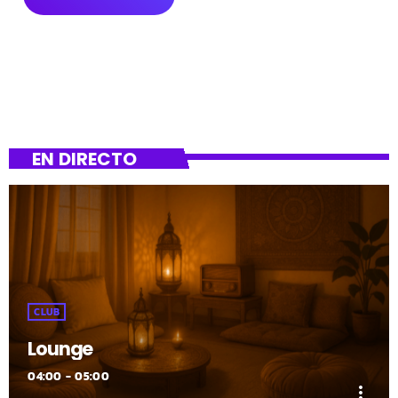
EN DIRECTO
CLUB
Lounge
04:00 - 05:00
more_vert