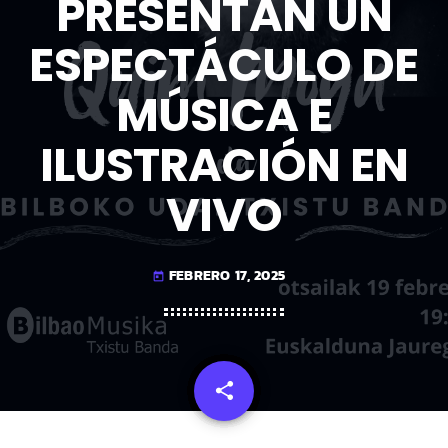
PRESENTAN UN
ESPECTÁCULO DE
MÚSICA E
ILUSTRACIÓN EN
VIVO
FEBRERO 17, 2025
today
share
email