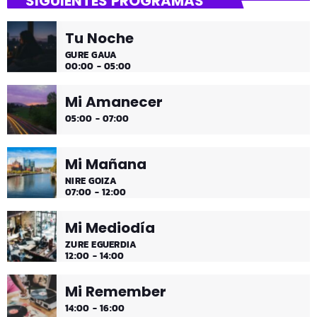
SIGUIENTES PROGRAMAS
Hora de desconectar de todo
Tu Noche
Es hora de ir desconectando, y qué mejor que hacerlo
GURE GAUA
con sonidos que nos transportan, tal vez, a islas
00:00 - 05:00
paradisíacas. ¿Hace una infusión? ¿Un mojito?
Mi Amanecer
05:00 - 07:00
Mi Mañana
NIRE GOIZA
07:00 - 12:00
Mi Mediodía
ZURE EGUERDIA
12:00 - 14:00
Mi Remember
14:00 - 16:00