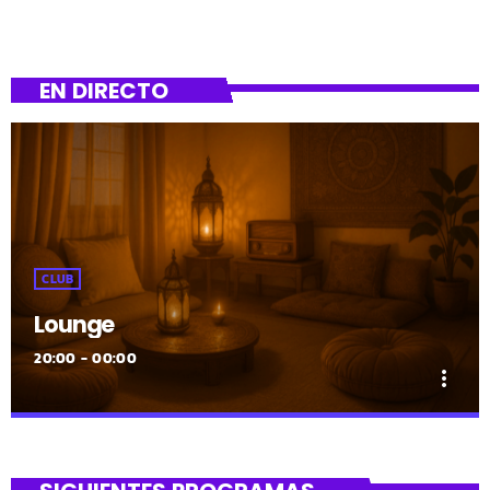
EN DIRECTO
CLUB
Lounge
20:00 - 00:00
more_vert
close
Lounge