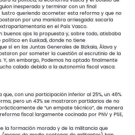
 guion inesperado y terminar con un final
un lustro queriendo acometer esta reforma y que no
postaron por una maniobra arriesgada: sacarla
xtraparlamentaria en el País Vasco.
 buenos ojos la propuesta y, sobre todo, atisbaba
político en Euskadi, donde no tiene
e sí en las Juntas Generales de Bizkaia, Álava y
taron por someter la cuestión al escrutinio de la
os. Y, sin embargo, Podemos ha optado finalmente
ucho calado debido a la autonomía fiscal vasca.
a que, con una participación inferior al 25%, un 46%
orma, pero un 43% se mostraron partidarios de no
ba prácticamente de “un empate técnico”, de manera
 reforma fiscal largamente cocinada por PNV y PSE,
 de la formación morada y de la militancia que
3% (menos de medio centenar de militantes) han