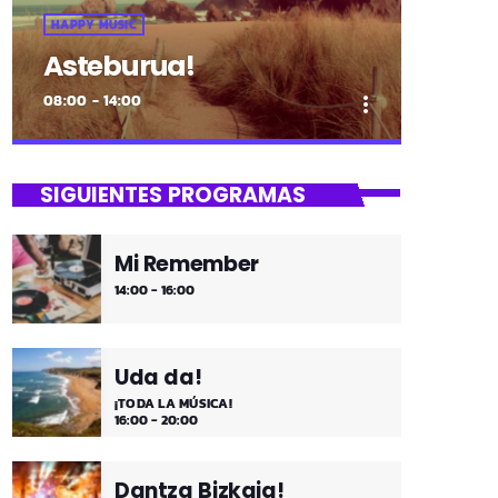
HAPPY MUSIC
Asteburua!
08:00 - 14:00
more_vert
close
Asteburua!
SIGUIENTES PROGRAMAS
¡Es fin de semana!
Mi Remember
¡Música y más música los fines de
14:00 - 16:00
semana!
Uda da!
¡TODA LA MÚSICA!
16:00 - 20:00
Dantza Bizkaia!