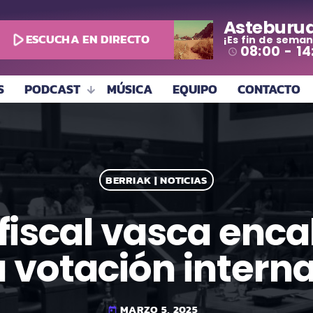
Asteburu
play_arrow
ESCUCHA EN DIRECTO
¡Es fin de seman
08:00 - 14
access_time
S
PODCAST
MÚSICA
EQUIPO
CONTACTO
BERRIAK | NOTICIAS
fiscal vasca encal
 votación inter
MARZO 5, 2025
today