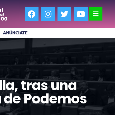
a!
a!
:00
ANÚNCIATE
la, tras una
na de Podemos