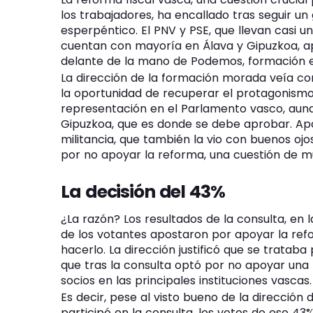
los trabajadores, ha encallado tras seguir un
esperpéntico. El PNV y PSE, que llevan casi 
cuentan con mayoría en Álava y Gipuzkoa, a
delante de la mano de Podemos, formación e
La dirección de la formación morada veía con
la oportunidad de recuperar el protagonismo 
representación en el Parlamento vasco, aunqu
Gipuzkoa, que es donde se debe aprobar. Apos
militancia, que también la vio con buenos oj
por no apoyar la reforma, una cuestión de m
La decisión del 43%
¿La razón? Los resultados de la consulta, en l
de los votantes apostaron por apoyar la ref
hacerlo. La dirección justificó que se trata
que tras la consulta optó por no apoyar una
socios en las principales instituciones vascas.
Es decir, pese al visto bueno de la dirección
participó en la consulta, los votos de ese 4