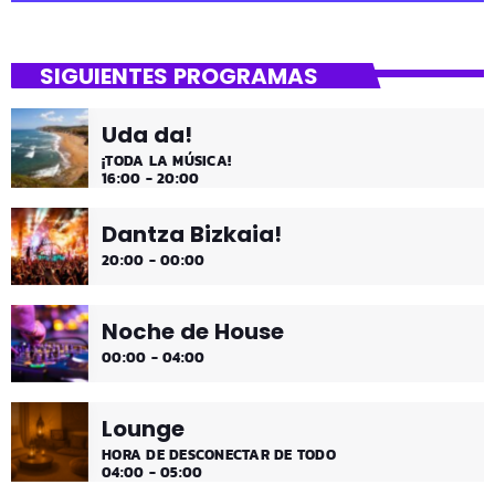
close
Mi Remember
SIGUIENTES PROGRAMAS
Las décadas de lo 50, 60. 70 y 80 los medios días y
comienzo de tarde de los fines de semana, de 2 a 4.
Uda da!
¡Disfruta!
¡TODA LA MÚSICA!
16:00 - 20:00
Dantza Bizkaia!
20:00 - 00:00
Noche de House
00:00 - 04:00
Lounge
HORA DE DESCONECTAR DE TODO
04:00 - 05:00