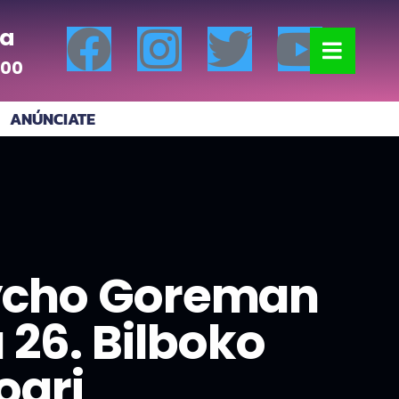
a
:00
ANÚNCIATE
sycho Goreman
 26. Bilboko
oari