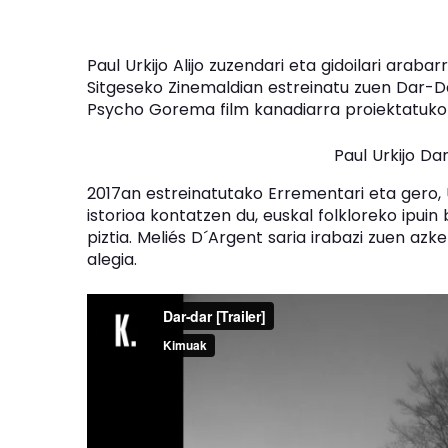
Paul Urkijo Alijo zuzendari eta gidoilari araba
Sitgeseko Zinemaldian estreinatu zuen Dar-Da
Psycho Gorema film kanadiarra proiektatuko 
Paul Urkijo Da
2017an estreinatutako Errementari eta gero,
istorioa kontatzen du, euskal folkloreko ipui
piztia. Meliés D´Argent saria irabazi zuen az
alegia.