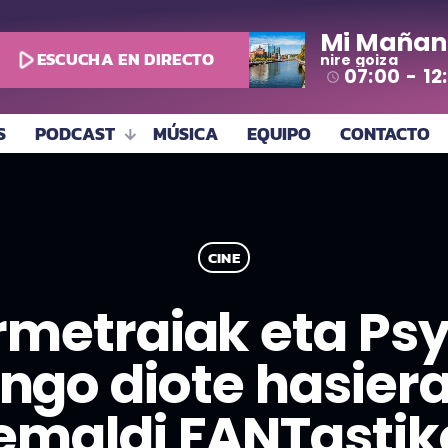
Mi Mañan
play_arrow
ESCUCHA EN DIRECTO
nire goiza
07:00 - 12
access_time
S
PODCAST
MÚSICA
EQUIPO
CONTACTO
CINE
rmetraiak eta P
go diote hasiera
emaldi FANTastik