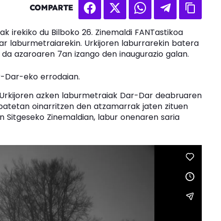
COMPARTE
rrak irekiko du Bilboko 26. Zinemaldi FANTastikoa
r laburmetraiarekin. Urkijoren laburrarekin batera
da azaroaren 7an izango den inaugurazio galan.
r-Dar-eko errodaian.
 Urkijoren azken laburmetraiak Dar-Dar deabruaren
n batetan oinarritzen den atzamarrak jaten zituen
ken Sitgeseko Zinemaldian, labur onenaren saria