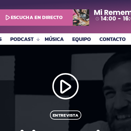
Mi Remem
play_arrow
ESCUCHA EN DIRECTO
14:00 - 16
access_time
S
PODCAST
MÚSICA
EQUIPO
CONTACTO
play_arrow
ENTREVISTA