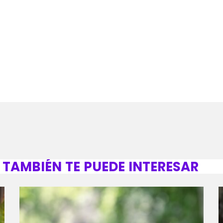
TAMBIÉN TE PUEDE INTERESAR
fast_forward
00:00:00
- Inicio