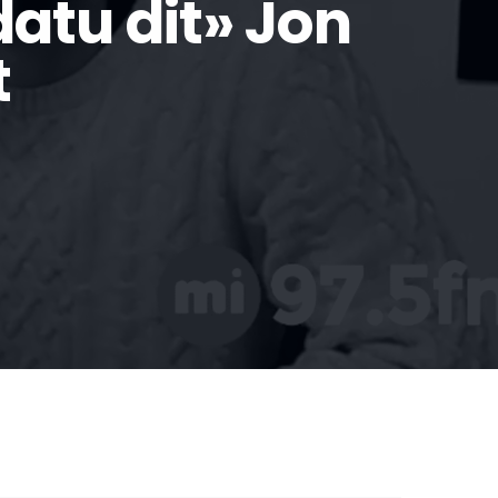
datu dit» Jon
t