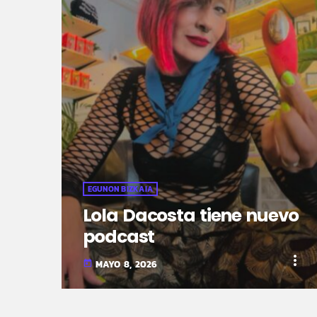
EGUNON BIZKAIA
Lola Dacosta tiene nuevo
podcast
more_vert
MAYO 8, 2026
today