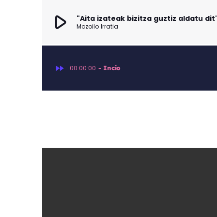
play_arrow
"Aita izateak bizitza guztiz aldatu di
Mozoilo Irratia
fast_forward
00:00:00
- Incio