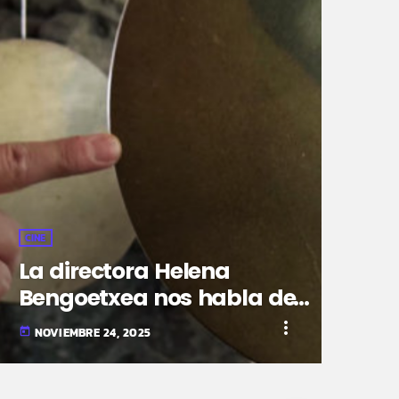
CINE
La directora Helena
Bengoetxea nos habla de
su largometraje PETRUS
more_vert
NOVIEMBRE 24, 2025
today