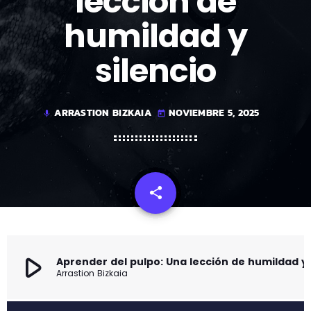
lección de
humildad y
silencio
ARRASTION BIZKAIA
NOVIEMBRE 5, 2025
mic
today
share
email
play_arrow
Aprender del pulpo: Una 
Arrastion Bizkaia