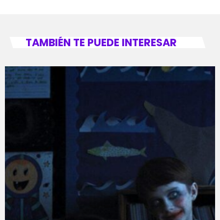
TAMBIÉN TE PUEDE INTERESAR
fast_forward
00:00:00
- Inicio