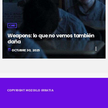
CINE
Weapons: lo que no vemos también
daña
more_vert
today
OCTUBRE 30, 2025
COPYRIGHT MOZOILO IRRATIA