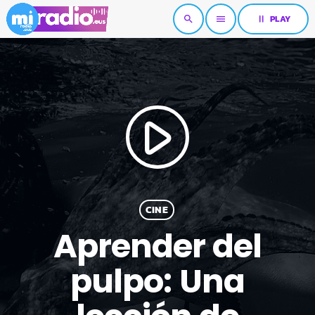
pause
PLAY
search
menu
play_arrow
CINE
Aprender del
pulpo: Una