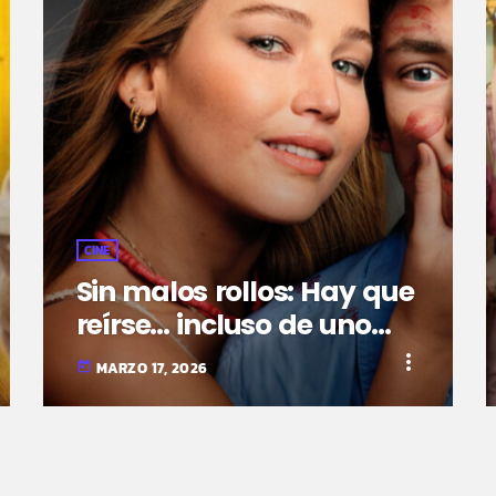
CINE
Sin malos rollos: Hay que
reírse… incluso de uno
mismo
more_vert
MARZO 17, 2026
today