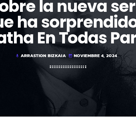
bre la nueva ser
ue ha sorprendid
atha En Todas Par
ARRASTION BIZKAIA
NOVIEMBRE 4, 2024
mic
today