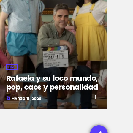
CINE
Rafaela y su loco mundo,
pop, caos y personalidad
more_vert
MARZO 11, 2026
today