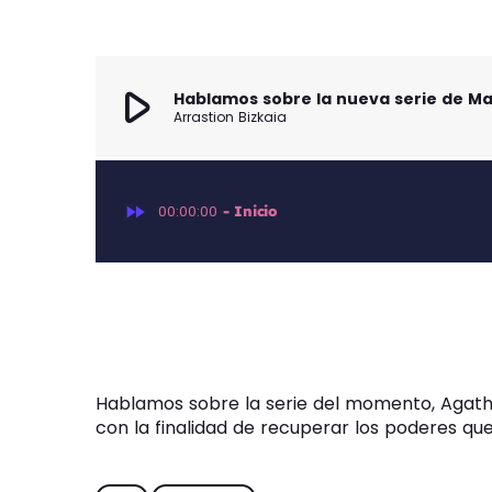
play_arrow
Hablamos sobre la nueva serie de Ma
Arrastion Bizkaia
fast_forward
00:00:00
- Inicio
Hablamos sobre la serie del momento, Agatha
con la finalidad de recuperar los poderes q