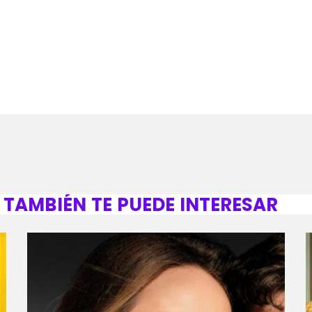
TAMBIÉN TE PUEDE INTERESAR
fast_forward
00:00:00
- Inicio