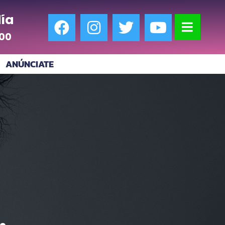
ía
:00
ANÚNCIATE