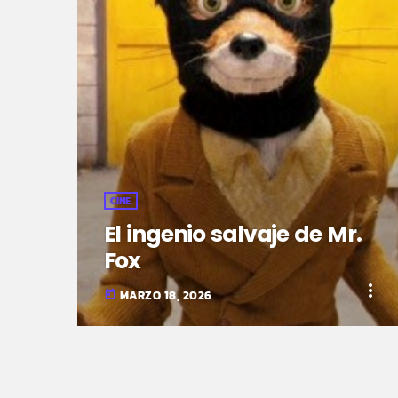
CINE
El ingenio salvaje de Mr.
Fox
more_vert
MARZO 18, 2026
today