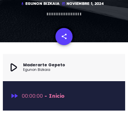
EGUNON BIZKAIA
NOVIEMBRE 1, 2024
mic
today
share
email
play_arrow
Maderarte Gepeto
Egunon Bizkaia
fast_forward
00:00:00
- Inicio