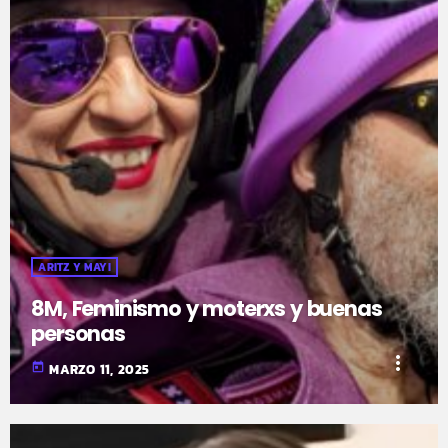
ARITZ Y MAYI
8M, Feminismo y moterxs y buenas
personas
more_vert
today
MARZO 11, 2025