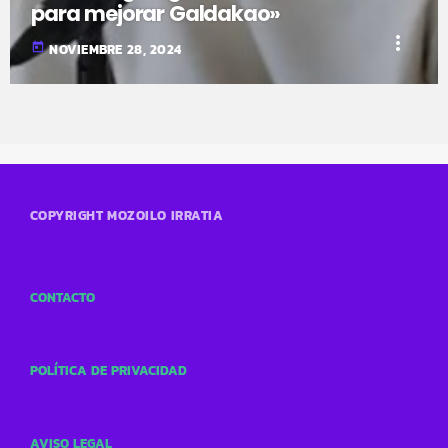
para mejorar Galdakao»
more_vert
today
NOVIEMBRE 28, 2024
COPYRIGHT MOZOILO IRRATIA
CONTACTO
POLÍTICA DE PRIVACIDAD
AVISO LEGAL