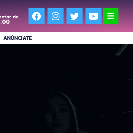
ectar de
0:00
ANÚNCIATE