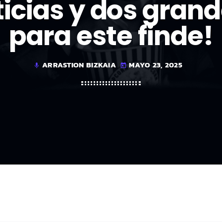
icias y dos grand
para este finde!
ARRASTION BIZKAIA
MAYO 23, 2025
mic
today