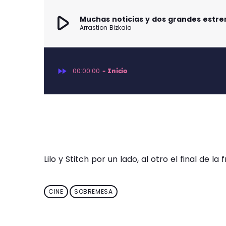
play_arrow
Muchas noticias y dos grandes estre
Arrastion Bizkaia
fast_forward
00:00:00
- Inicio
Lilo y Stitch por un lado, al otro el final de la
CINE
SOBREMESA