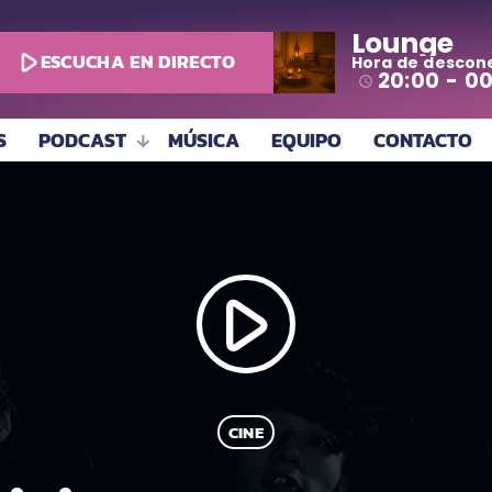
Lounge
play_arrow
ESCUCHA EN DIRECTO
Hora de descon
todo
20:00 - 0
access_time
S
PODCAST
MÚSICA
EQUIPO
CONTACTO
play_arrow
CINE