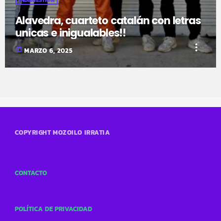
INDIEGESTIÓN
Alavedra, cuarteto catalán con letras
unicas e inigualables!!
more_vert
today
MARZO 6, 2025
COPYRIGHT MOZOILO IRRATIA
CONTACTO
POLÍTICA DE PRIVACIDAD