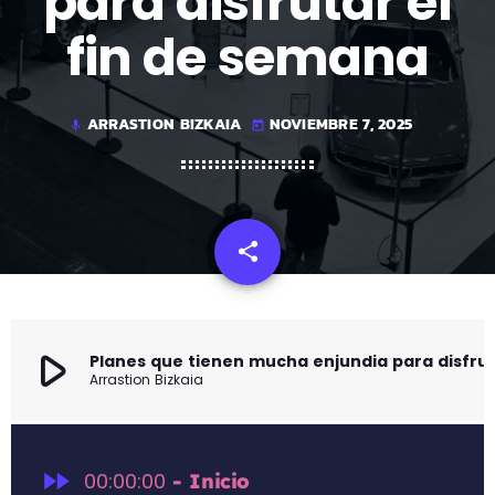
para disfrutar el
fin de semana
ARRASTION BIZKAIA
NOVIEMBRE 7, 2025
mic
today
share
email
play_arrow
Planes que tienen mucha enjundia p
Arrastion Bizkaia
fast_forward
00:00:00
- Inicio