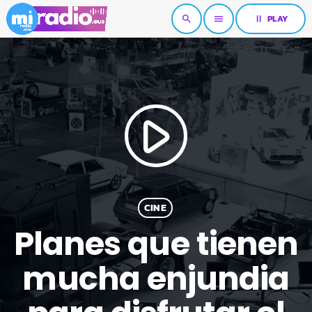
pause
PLAY
search
menu
play_arrow
CINE
Planes que tienen
mucha enjundia