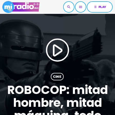
pause
PLAY
search
menu
play_arrow
CINE
ROBOCOP: mitad
hombre, mitad