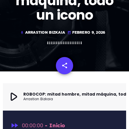
máquina, todo
un icono
ARRASTION BIZKAIA
FEBRERO 9, 2026
mic
today
share
email
play_arrow
ROBOCOP: mitad hombre, mitad máquina, todo un 
Arrastion Bizkaia
fast_forward
00:00:00
- Inicio