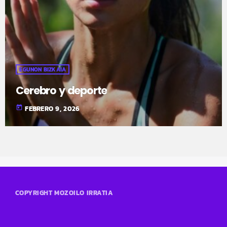
EGUNON BIZKAIA
Cerebro y deporte
today
FEBRERO 9, 2026
COPYRIGHT MOZOILO IRRATIA