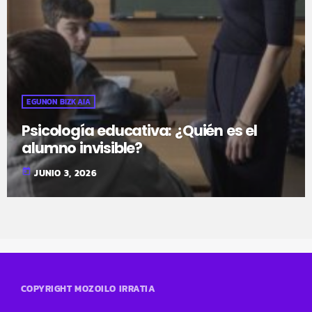
EGUNON BIZKAIA
Psicología educativa: ¿Quién es el
alumno invisible?
today
JUNIO 3, 2026
COPYRIGHT MOZOILO IRRATIA