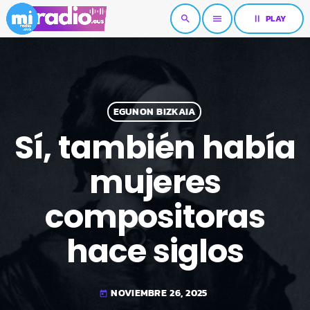
pause
PLAY
search
menu
EGUNON BIZKAIA
Sí, también había
mujeres
compositoras
hace siglos
NOVIEMBRE 26, 2025
today