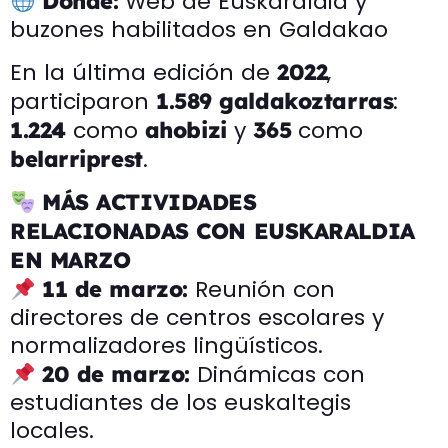
Web de Euskaraldia y
Dónde:
buzones habilitados en Galdakao
En la última edición de
,
2022
participaron
:
1.589 galdakoztarras
como
y
como
1.224
ahobizi
365
.
belarriprest
MÁS ACTIVIDADES
RELACIONADAS CON EUSKARALDIA
EN MARZO
Reunión con
11 de marzo:
directores de centros escolares y
normalizadores lingüísticos.
Dinámicas con
20 de marzo:
estudiantes de los euskaltegis
locales.