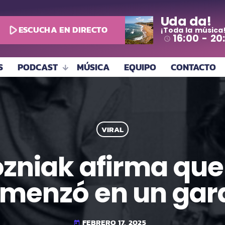
Uda da!
play_arrow
ESCUCHA EN DIRECTO
¡Toda la música
16:00 - 20
access_time
S
PODCAST
MÚSICA
EQUIPO
CONTACTO
VIRAL
zniak afirma que
menzó en un gar
FEBRERO 17, 2025
today