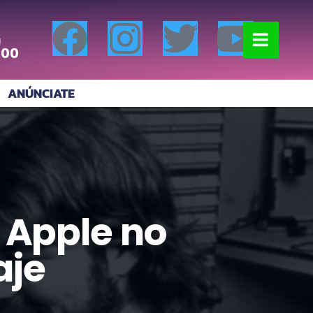
!
:00
ANÚNCIATE
 Apple no
aje