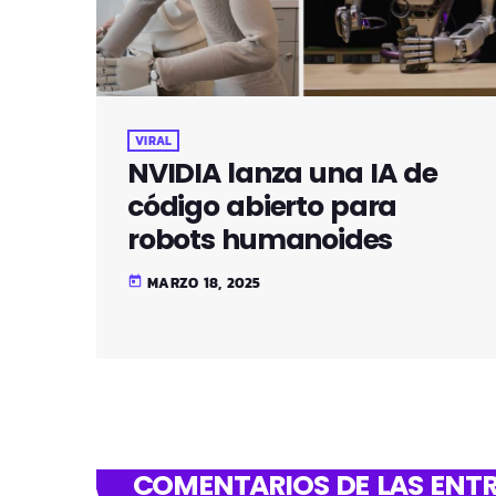
VIRAL
NVIDIA lanza una IA de
código abierto para
robots humanoides
MARZO 18, 2025
today
COMENTARIOS DE LAS ENTR