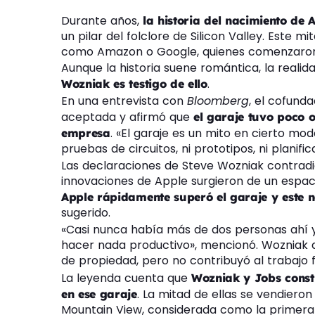
Durante años,
la historia del nacimiento de 
un pilar del folclore de Silicon Valley. Este 
como Amazon o Google, quienes comenzaron
Aunque la historia suene romántica, la reali
.
Wozniak es testigo de ello
En una entrevista con
Bloomberg
, el cofund
aceptada y afirmó que
el garaje tuvo poco o
. «El garaje es un mito en cierto mod
empresa
pruebas de circuitos, ni prototipos, ni planif
Las declaraciones de Steve Wozniak contradi
innovaciones de Apple surgieron de un espaci
Apple rápidamente superó el garaje y este no
sugerido.
«Casi nunca había más de dos personas ahí y
hacer nada productivo», mencionó. Wozniak di
de propiedad, pero no contribuyó al trabajo
La leyenda cuenta que
Wozniak y Jobs cons
. La mitad de ellas se vendiero
en ese garaje
Mountain View, considerada como la primera m