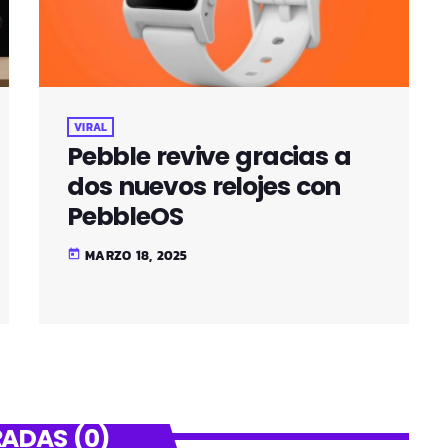
VIRAL
Pebble revive gracias a
dos nuevos relojes con
PebbleOS
MARZO 18, 2025
today
ADAS (0)