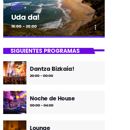
POP
Uda da!
16:00 - 20:00
more_vert
close
Uda da!
SIGUIENTES PROGRAMAS
¡Toda la música!
Dantza Bizkaia!
¡Toda la música!
20:00 - 00:00
Noche de House
00:00 - 04:00
Lounge