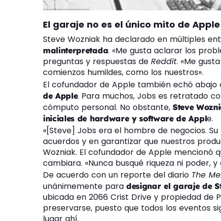
El garaje no es el único mito de Apple
Steve Wozniak ha declarado en múltiples en
. «Me gusta aclarar los prob
malinterpretada
preguntas y respuestas de
Reddit
. «Me gust
comienzos humildes, como los nuestros».
El cofundador de Apple también echó abajo 
. Para muchos, Jobs es retratado com
de Apple
cómputo personal. No obstante,
Steve Woznia
e.
iniciales de hardware y software de Appl
«[Steve] Jobs era el hombre de negocios. Su 
acuerdos y en garantizar que nuestros produ
Wozniak. El cofundador de Apple mencionó qu
cambiara. «Nunca busqué riqueza ni poder, y 
De acuerdo con un reporte del diario
The Me
unánimemente para
designar el garaje de S
ubicada en 2066 Crist Drive y propiedad de 
preservarse, puesto que todos los eventos si
lugar ahí.